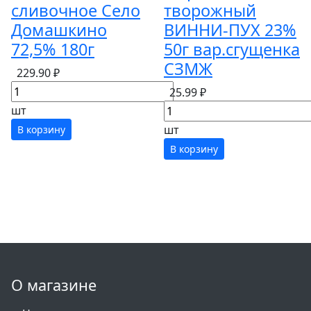
сливочное Село
творожный
Домашкино
ВИННИ-ПУХ 23%
72,5% 180г
50г вар.сгущенка
СЗМЖ
229.90 ₽
25.99 ₽
шт
шт
В корзину
В корзину
О магазине