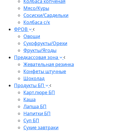
Колбаса копченая
Мясо/Куры
Сосиски/Сардельки
Колбаса с/к
ФРОВ
Овощи
Сухофрукты/Орехи
Фрукты/Ягоды
Предкассовая зона
Жевательная резинка
Конфеты штучные
Шоколад
Продукты БП
Карт.пюре БП
Каша
Лапша БП
Напитки БП
Суп БП
Сухие завтраки