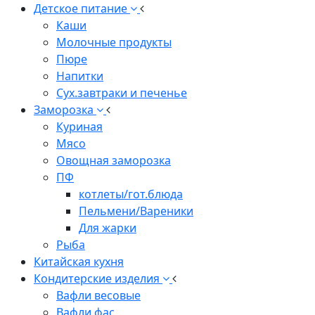
Детское питание
Каши
Молочные продукты
Пюре
Напитки
Сух.завтраки и печенье
Заморозка
Куриная
Мясо
Овощная заморозка
ПФ
котлеты/гот.блюда
Пельмени/Вареники
Для жарки
Рыба
Китайская кухня
Кондитерские изделия
Вафли весовые
Вафли фас