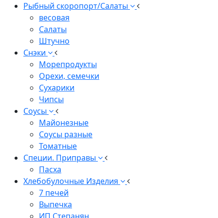
Рыбный скоропорт/Салаты
весовая
Салаты
Штучно
Снэки
Морепродукты
Орехи, семечки
Сухарики
Чипсы
Соусы
Майонезные
Соусы разные
Томатные
Специи. Приправы
Пасха
Хлебобулочные Изделия
7 печей
Выпечка
ИП Степанян