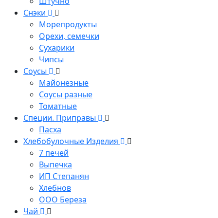
Штучно
Снэки
Морепродукты
Орехи, семечки
Сухарики
Чипсы
Соусы
Майонезные
Соусы разные
Томатные
Специи. Приправы
Пасха
Хлебобулочные Изделия
7 печей
Выпечка
ИП Степанян
Хлебнов
ООО Береза
Чай