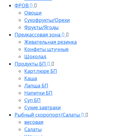
ФРОВ
Овощи
Сухофрукты/Орехи
Фрукты/Ягоды
Предкассовая зона
Жевательная резинка
Конфеты штучные
Шоколад
Продукты БП
Карт.пюре БП
Каша
Лапша БП
Напитки БП
Суп БП
Сухие завтраки
Рыбный скоропорт/Салаты
весовая
Салаты