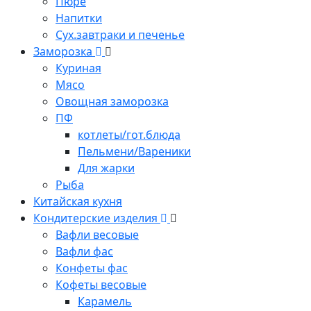
Пюре
Напитки
Сух.завтраки и печенье
Заморозка
Куриная
Мясо
Овощная заморозка
ПФ
котлеты/гот.блюда
Пельмени/Вареники
Для жарки
Рыба
Китайская кухня
Кондитерские изделия
Вафли весовые
Вафли фас
Конфеты фас
Кофеты весовые
Карамель