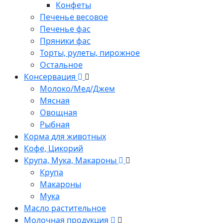
Конфеты
Печенье весовое
Печенье фас
Пряники фас
Торты, рулеты, пирожное
Остальное
Консервация
Молоко/Мед/Джем
Мясная
Овощная
Рыбная
Корма для животных
Кофе, Цикорий
Крупа, Мука, Макароны
Крупа
Макароны
Мука
Масло растительное
Молочная продукция