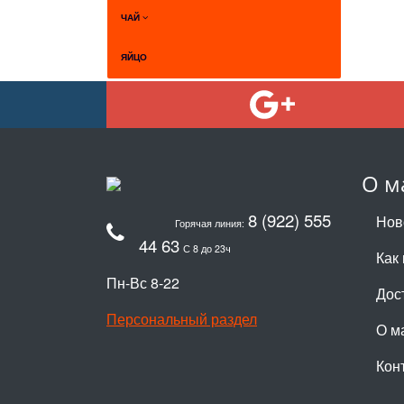
ЧАЙ
ЯЙЦО
О м
8 (922) 555
Нов
Горячая линия:
44 63
С 8 до 23ч
Как 
Пн-Вс 8-22
Дос
Персональный раздел
О м
Кон