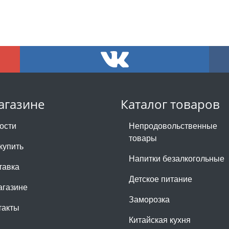
агазине
Каталог товаров
ости
Непродовольственные
товары
купить
Напитки безалкогольные
тавка
Детское питание
агазине
Заморозка
такты
Китайская кухня