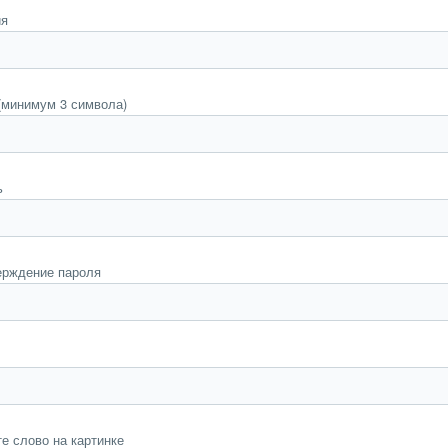
ия
(минимум 3 символа)
ь
ерждение пароля
е слово на картинке