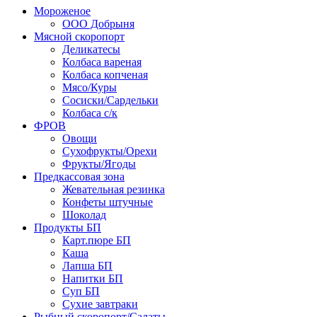
Мороженое
ООО Добрыня
Мясной скоропорт
Деликатесы
Колбаса вареная
Колбаса копченая
Мясо/Куры
Сосиски/Сардельки
Колбаса с/к
ФРОВ
Овощи
Сухофрукты/Орехи
Фрукты/Ягоды
Предкассовая зона
Жевательная резинка
Конфеты штучные
Шоколад
Продукты БП
Карт.пюре БП
Каша
Лапша БП
Напитки БП
Суп БП
Сухие завтраки
Рыбный скоропорт/Салаты