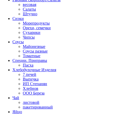
весовая
Салаты
Штучно
Снэки
Морепродукты
Орехи, семечки
Сухарики
Чипсы
Соусы
Майонезные
Соусы разные
Томатные
Специи. Приправы
Пасха
Хлебобулочные Изделия
7 печей
Выпечка
ИП Степанян
Хлебнов
ООО Береза
Чай
листовой
пакетированный
Яйцо