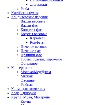
Пельмени/Вареники
Для жарки
Рыба
Китайская кухня
Кондитерские изделия
Вафли весовые
Вафли фас
Конфеты фас
Кофеты весовые
Карамель
Конфеты
Печенье весовое
Печенье фас
Пряники фас
Торты, рулеты, пирожное
Остальное
Консервация
Молоко/Мед/Джем
Мясная
Овощная
Рыбная
Корма для животных
Кофе, Цикорий
Крупа, Мука, Макароны
Крупа