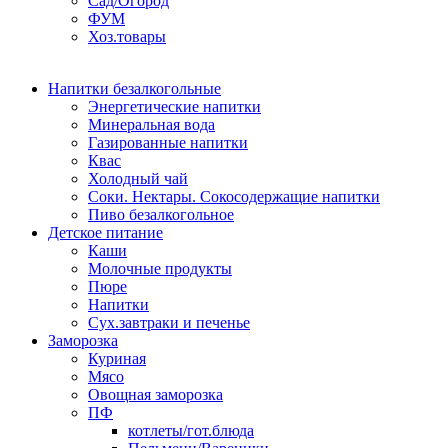
Сад/Огород
ФУМ
Хоз.товары
Напитки безалкогольные
Энергетические напитки
Минеральная вода
Газированные напитки
Квас
Холодный чай
Соки. Нектары. Сокосодержащие напитки
Пиво безалкогольное
Детское питание
Каши
Молочные продукты
Пюре
Напитки
Сух.завтраки и печенье
Заморозка
Куриная
Мясо
Овощная заморозка
ПФ
котлеты/гот.блюда