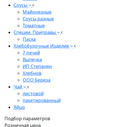
Соусы
Майонезные
Соусы разные
Томатные
Специи. Приправы
Пасха
Хлебобулочные Изделия
7 печей
Выпечка
ИП Степанян
Хлебнов
ООО Береза
Чай
листовой
пакетированный
Яйцо
Подбор параметров
Розничная цена