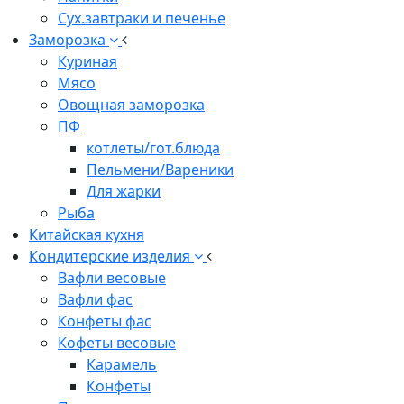
Сух.завтраки и печенье
Заморозка
Куриная
Мясо
Овощная заморозка
ПФ
котлеты/гот.блюда
Пельмени/Вареники
Для жарки
Рыба
Китайская кухня
Кондитерские изделия
Вафли весовые
Вафли фас
Конфеты фас
Кофеты весовые
Карамель
Конфеты