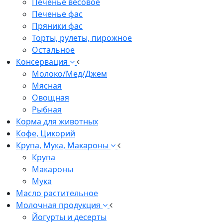
Печенье весовое
Печенье фас
Пряники фас
Торты, рулеты, пирожное
Остальное
Консервация
Молоко/Мед/Джем
Мясная
Овощная
Рыбная
Корма для животных
Кофе, Цикорий
Крупа, Мука, Макароны
Крупа
Макароны
Мука
Масло растительное
Молочная продукция
Йогурты и десерты