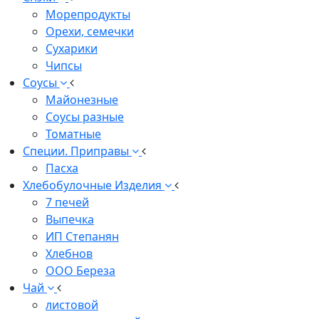
Морепродукты
Орехи, семечки
Сухарики
Чипсы
Соусы
Майонезные
Соусы разные
Томатные
Специи. Приправы
Пасха
Хлебобулочные Изделия
7 печей
Выпечка
ИП Степанян
Хлебнов
ООО Береза
Чай
листовой