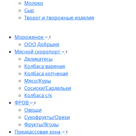
Молоко
Сыр
Творог и творожные изделия
Мороженое
ООО Добрыня
Мясной скоропорт
Деликатесы
Колбаса вареная
Колбаса копченая
Мясо/Куры
Сосиски/Сардельки
Колбаса с/к
ФРОВ
Овощи
Сухофрукты/Орехи
Фрукты/Ягоды
Предкассовая зона