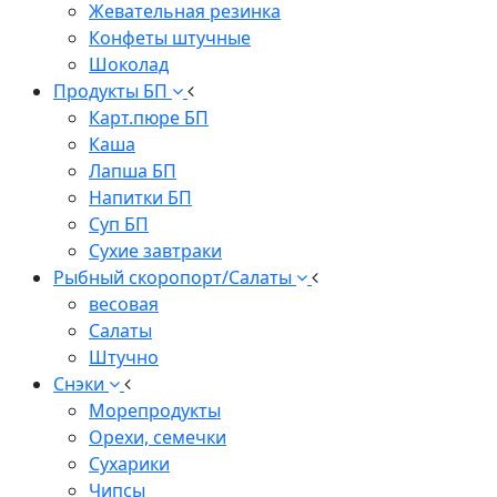
Жевательная резинка
Конфеты штучные
Шоколад
Продукты БП
Карт.пюре БП
Каша
Лапша БП
Напитки БП
Суп БП
Сухие завтраки
Рыбный скоропорт/Салаты
весовая
Салаты
Штучно
Снэки
Морепродукты
Орехи, семечки
Сухарики
Чипсы