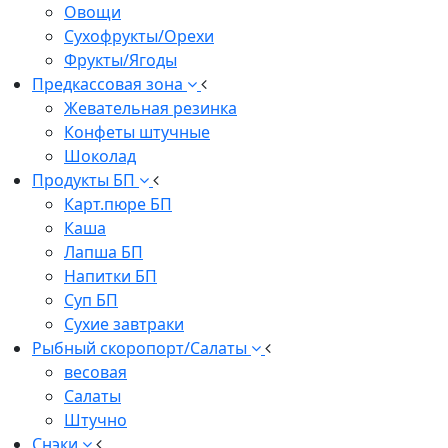
Овощи
Сухофрукты/Орехи
Фрукты/Ягоды
Предкассовая зона
Жевательная резинка
Конфеты штучные
Шоколад
Продукты БП
Карт.пюре БП
Каша
Лапша БП
Напитки БП
Суп БП
Сухие завтраки
Рыбный скоропорт/Салаты
весовая
Салаты
Штучно
Снэки