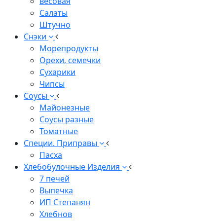
весовая
Салаты
Штучно
Снэки
Морепродукты
Орехи, семечки
Сухарики
Чипсы
Соусы
Майонезные
Соусы разные
Томатные
Специи. Приправы
Пасха
Хлебобулочные Изделия
7 печей
Выпечка
ИП Степанян
Хлебнов