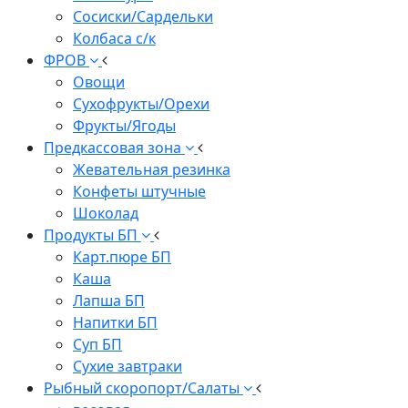
Сосиски/Сардельки
Колбаса с/к
ФРОВ
Овощи
Сухофрукты/Орехи
Фрукты/Ягоды
Предкассовая зона
Жевательная резинка
Конфеты штучные
Шоколад
Продукты БП
Карт.пюре БП
Каша
Лапша БП
Напитки БП
Суп БП
Сухие завтраки
Рыбный скоропорт/Салаты