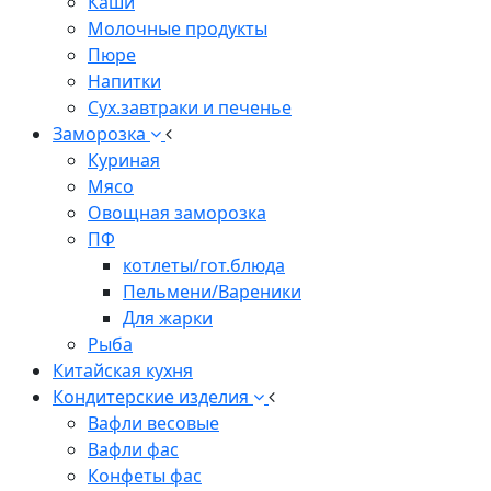
Каши
Молочные продукты
Пюре
Напитки
Сух.завтраки и печенье
Заморозка
Куриная
Мясо
Овощная заморозка
ПФ
котлеты/гот.блюда
Пельмени/Вареники
Для жарки
Рыба
Китайская кухня
Кондитерские изделия
Вафли весовые
Вафли фас
Конфеты фас