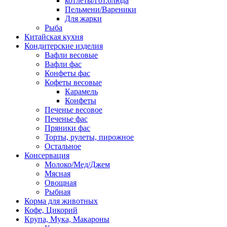
котлеты/гот.блюда
Пельмени/Вареники
Для жарки
Рыба
Китайская кухня
Кондитерские изделия
Вафли весовые
Вафли фас
Конфеты фас
Кофеты весовые
Карамель
Конфеты
Печенье весовое
Печенье фас
Пряники фас
Торты, рулеты, пирожное
Остальное
Консервация
Молоко/Мед/Джем
Мясная
Овощная
Рыбная
Корма для животных
Кофе, Цикорий
Крупа, Мука, Макароны