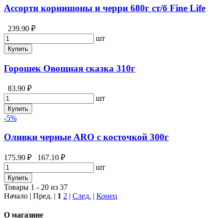
Ассорти корнишоны и черри 680г ст/б Fine Life
239.90 ₽
шт
Купить
Горошек Овощная сказка 310г
83.90 ₽
шт
Купить
-5%
Оливки черные ARO с косточкой 300г
175.90 ₽
167.10 ₽
шт
Купить
Товары 1 - 20 из 37
Начало | Пред. |
1
2
|
След.
|
Конец
О магазине