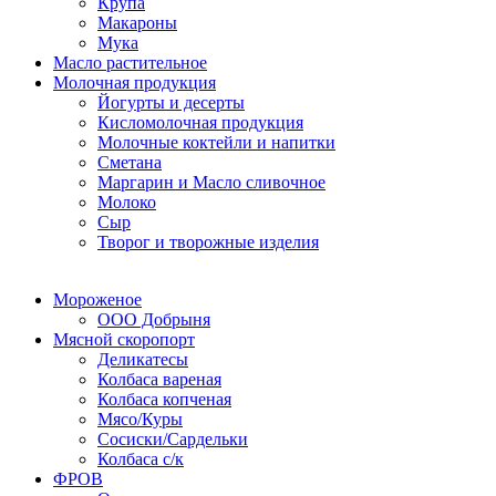
Крупа
Макароны
Мука
Масло растительное
Молочная продукция
Йогурты и десерты
Кисломолочная продукция
Молочные коктейли и напитки
Сметана
Маргарин и Масло сливочное
Молоко
Сыр
Творог и творожные изделия
Мороженое
ООО Добрыня
Мясной скоропорт
Деликатесы
Колбаса вареная
Колбаса копченая
Мясо/Куры
Сосиски/Сардельки
Колбаса с/к
ФРОВ