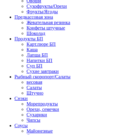
Овощи
Сухофрукты/Орехи
Фрукты/Ягоды
Предкассовая зона
Жевательная резинка
Конфеты штучные
Шоколад
Продукты БП
Карт.пюре БП
Каша
Лапша БП
Напитки БП
Суп БП
Сухие завтраки
Рыбный скоропорт/Салаты
весовая
Салаты
Штучно
Снэки
Морепродукты
Орехи, семечки
Сухарики
Чипсы
Соусы
Майонезные