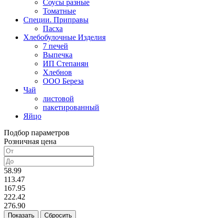
Соусы разные
Томатные
Специи. Приправы
Пасха
Хлебобулочные Изделия
7 печей
Выпечка
ИП Степанян
Хлебнов
ООО Береза
Чай
листовой
пакетированный
Яйцо
Подбор параметров
Розничная цена
58.99
113.47
167.95
222.42
276.90