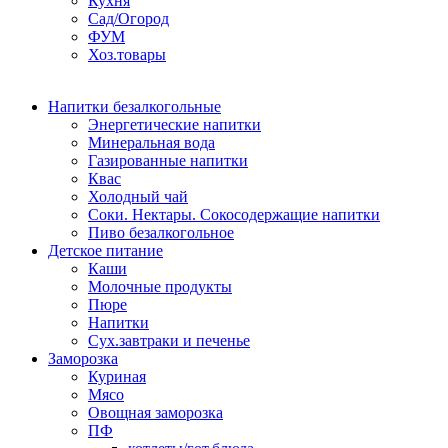
Кухня
Сад/Огород
ФУМ
Хоз.товары
Напитки безалкогольные
Энергетические напитки
Минеральная вода
Газированные напитки
Квас
Холодный чай
Соки. Нектары. Сокосодержащие напитки
Пиво безалкогольное
Детское питание
Каши
Молочные продукты
Пюре
Напитки
Сух.завтраки и печенье
Заморозка
Куриная
Мясо
Овощная заморозка
ПФ