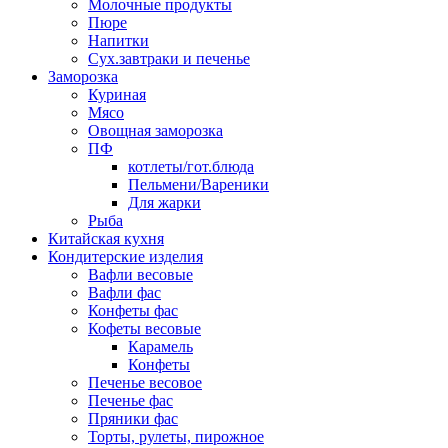
Молочные продукты
Пюре
Напитки
Сух.завтраки и печенье
Заморозка
Куриная
Мясо
Овощная заморозка
ПФ
котлеты/гот.блюда
Пельмени/Вареники
Для жарки
Рыба
Китайская кухня
Кондитерские изделия
Вафли весовые
Вафли фас
Конфеты фас
Кофеты весовые
Карамель
Конфеты
Печенье весовое
Печенье фас
Пряники фас
Торты, рулеты, пирожное