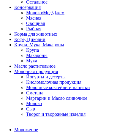
Остальное
Консервация
Молоко/Мед/Джем
Мясная
Овощная
Рыбная
Корма для животных
Кофе, Цикорий
Крупа, Мука, Макароны
Крупа
Макароны
Мука
Масло растительное
Молочная продукция
Йогурты и десерты
Кисломолочная продукция
Молочные коктейли и напитки
Сметана
Маргарин и Масло сливочное
Молоко
Сыр
Творог и творожные изделия
Мороженое