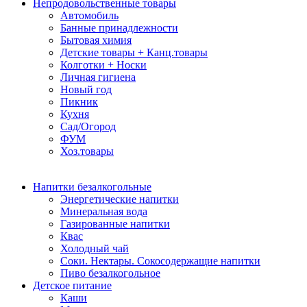
Непродовольственные товары
Автомобиль
Банные принадлежности
Бытовая химия
Детские товары + Канц.товары
Колготки + Носки
Личная гигиена
Новый год
Пикник
Кухня
Сад/Огород
ФУМ
Хоз.товары
Напитки безалкогольные
Энергетические напитки
Минеральная вода
Газированные напитки
Квас
Холодный чай
Соки. Нектары. Сокосодержащие напитки
Пиво безалкогольное
Детское питание
Каши