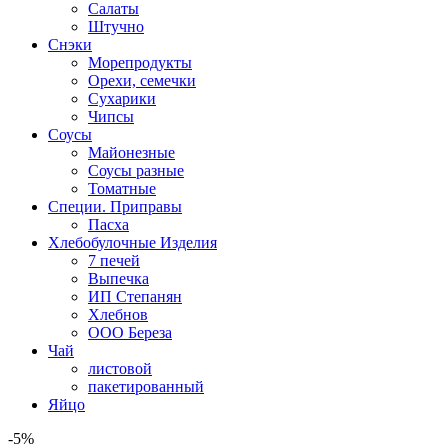
Салаты
Штучно
Снэки
Морепродукты
Орехи, семечки
Сухарики
Чипсы
Соусы
Майонезные
Соусы разные
Томатные
Специи. Приправы
Пасха
Хлебобулочные Изделия
7 печей
Выпечка
ИП Степанян
Хлебнов
ООО Береза
Чай
листовой
пакетированный
Яйцо
-5%