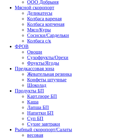
ООО Добрыня
Мясной скоропорт
Деликатесы
Колбаса вареная
Колбаса копченая
Мясо/Куры
Сосиски/Сардельки
Колбаса с/к
ФРОВ
Овощи
Сухофрукты/Орехи
Фрукты/Ягоды
Предкассовая зона
Жевательная резинка
Конфеты штучные
Шоколад
Продукты БП
Карт.пюре БП
Каша
Лапша БП
Напитки БП
Суп БП
Сухие завтраки
Рыбный скоропорт/Салаты
весовая