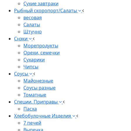
Сухие завтраки
Рыбный скоропорт/Салаты
весовая
Салаты
Штучно
Снэки
Морепродукты
Орехи, семечки
Сухарики
Чипсы
Соусы
Майонезные
Соусы разные
Томатные
Специи. Приправы
Пасха
Хлебобулочные Изделия
7 печей
Выпечка