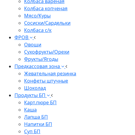
Колбаса вареная
Колбаса копченая
Мясо/Куры
Сосиски/Сардельки
Колбаса с/к
ФРОВ
Овощи
Сухофрукты/Орехи
Фрукты/Ягоды
Предкассовая зона
Жевательная резинка
Конфеты штучные
Шоколад
Продукты БП
Карт.пюре БП
Каша
Лапша БП
Напитки БП
Суп БП