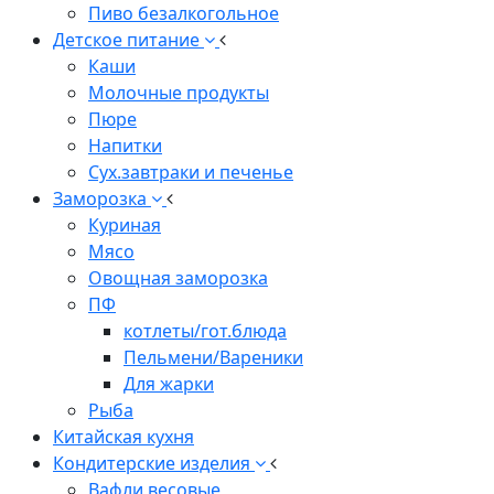
Пиво безалкогольное
Детское питание
Каши
Молочные продукты
Пюре
Напитки
Сух.завтраки и печенье
Заморозка
Куриная
Мясо
Овощная заморозка
ПФ
котлеты/гот.блюда
Пельмени/Вареники
Для жарки
Рыба
Китайская кухня
Кондитерские изделия
Вафли весовые