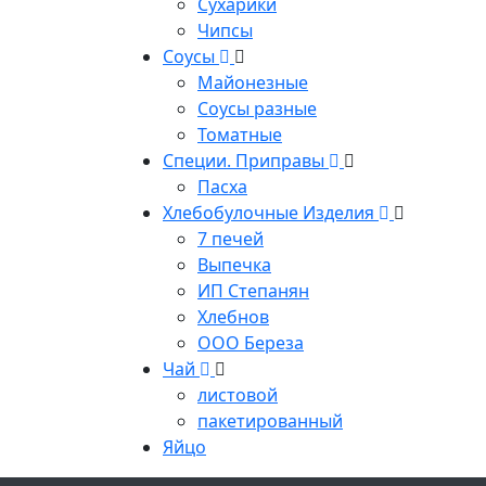
Сухарики
Чипсы
Соусы
Майонезные
Соусы разные
Томатные
Специи. Приправы
Пасха
Хлебобулочные Изделия
7 печей
Выпечка
ИП Степанян
Хлебнов
ООО Береза
Чай
листовой
пакетированный
Яйцо