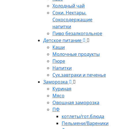
Холодный чай
Соки. Нектары.
Сокосодержащие
напитки
Пиво безалкогольное
Детское питание
Каши
Молочные продукты
Пюре
Напитки
Сух.завтраки и печенье
Заморозка
Куриная
Мясо
Овощная заморозка
ПФ
котлеты/гот.блюда
Пельмени/Вареники