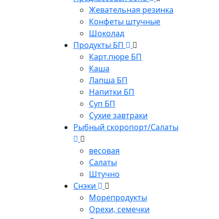
Жевательная резинка
Конфеты штучные
Шоколад
Продукты БП
Карт.пюре БП
Каша
Лапша БП
Напитки БП
Суп БП
Сухие завтраки
Рыбный скоропорт/Салаты
весовая
Салаты
Штучно
Снэки
Морепродукты
Орехи, семечки