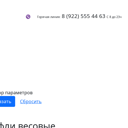
8 (922) 555 44 63
Горячая линия:
С 8 до 23ч
ор параметров
фли весовые