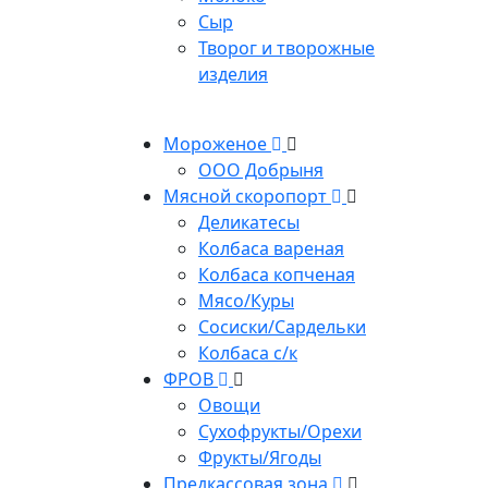
Сыр
Творог и творожные
изделия
Мороженое
ООО Добрыня
Мясной скоропорт
Деликатесы
Колбаса вареная
Колбаса копченая
Мясо/Куры
Сосиски/Сардельки
Колбаса с/к
ФРОВ
Овощи
Сухофрукты/Орехи
Фрукты/Ягоды
Предкассовая зона