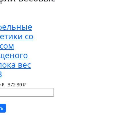
фельные
етики со
усом
ущеного
ока вес
В
0 ₽
372.30 ₽
ть