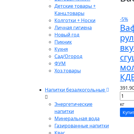
Детские товары +
Канц.товары
-5%
Колготки + Носки
Ва
Личная гигиена
Новый год
рул
Пикник
вк
Кухня
сг
Сад/Огород
ФУМ
мол
Хоз.товары
КД
391.9
Напитки безалкогольные
Энергетические
кг
напитки
Купи
Минеральная вода
Газированные напитки
Квас