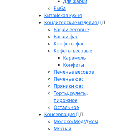
Для жарки
Рыба
Китайская кухня
Кондитерские изделия
Вафли весовые
Вафли фас
Конфеты фас
Кофеты весовые
Карамель
Конфеты
Печенье весовое
Печенье фас
Пряники фас
Торты, рулеты,
пирожное
Остальное
Консервация
Молоко/Мед/Джем
Мясная