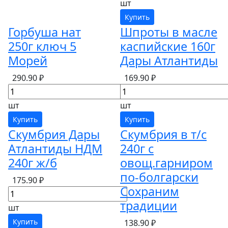
шт
Купить
Горбуша нат
Шпроты в масле
250г ключ 5
каспийские 160г
Морей
Дары Атлантиды
290.90 ₽
169.90 ₽
шт
шт
Купить
Купить
Скумбрия Дары
Скумбрия в т/с
Атлантиды НДМ
240г с
240г ж/б
овощ.гарниром
по-болгарски
175.90 ₽
Сохраним
традиции
шт
Купить
138.90 ₽