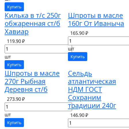
Купить
Килька в т/с 250г
Шпроты в масле
обжаренная ст/б
160г От Иваныча
Хавиар
165.90 ₽
119.90 ₽
шт
шт
Купить
Купить
Шпроты в масле
Сельдь
270г Рыбная
атлантическая
Деревня ст/б
НДМ ГОСТ
Сохраним
273.90 ₽
традиции 240г
шт
146.90 ₽
Купить