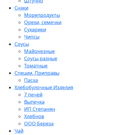
Штучно
Снэки
Морепродукты
Орехи, семечки
Сухарики
Чипсы
Соусы
Майонезные
Соусы разные
Томатные
Специи. Приправы
Пасха
Хлебобулочные Изделия
7 печей
Выпечка
ИП Степанян
Хлебнов
ООО Береза
Чай