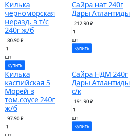
Килька
Сайра нат 240г
черноморская
Дары Атлантиды
неразд. в т/с
212.90 ₽
240г ж/б
шт
80.90 ₽
Купить
шт
Купить
Килька
Сайра НДМ 240г
каспийская 5
Дары Атлантиды
Морей в
с/к
том.соусе 240г
191.90 ₽
ж/б
шт
97.90 ₽
Купить
шт