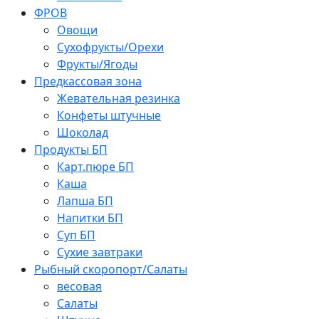
ФРОВ
Овощи
Сухофрукты/Орехи
Фрукты/Ягоды
Предкассовая зона
Жевательная резинка
Конфеты штучные
Шоколад
Продукты БП
Карт.пюре БП
Каша
Лапша БП
Напитки БП
Суп БП
Сухие завтраки
Рыбный скоропорт/Салаты
весовая
Салаты