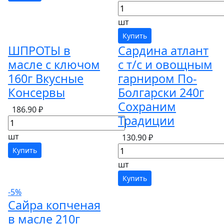
шт
Купить
ШПРОТЫ в
Сардина атлант
масле с ключом
с т/с и овощным
160г Вкусные
гарниром По-
Консервы
Болгарски 240г
Сохраним
186.90 ₽
Традиции
шт
130.90 ₽
Купить
шт
Купить
-5%
Сайра копченая
в масле 210г