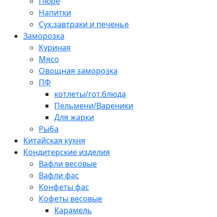
Пюре
Напитки
Сух.завтраки и печенье
Заморозка
Куриная
Мясо
Овощная заморозка
ПФ
котлеты/гот.блюда
Пельмени/Вареники
Для жарки
Рыба
Китайская кухня
Кондитерские изделия
Вафли весовые
Вафли фас
Конфеты фас
Кофеты весовые
Карамель