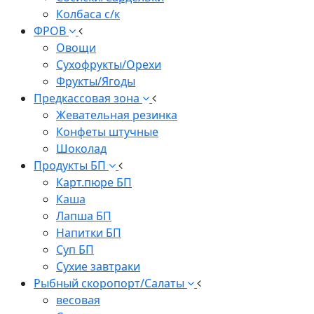
Колбаса с/к
ФРОВ
Овощи
Сухофрукты/Орехи
Фрукты/Ягоды
Предкассовая зона
Жевательная резинка
Конфеты штучные
Шоколад
Продукты БП
Карт.пюре БП
Каша
Лапша БП
Напитки БП
Суп БП
Сухие завтраки
Рыбный скоропорт/Салаты
весовая