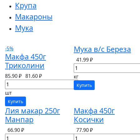
Крупа
Макароны
Мука
Мука в/с Береза
-5%
Макфа 450г
41.99 ₽
Триколини
85.90 ₽
81.60 ₽
кг
Купить
шт
Купить
Лия макар 250г
Макфа 450г
Манпар
Косички
66.90 ₽
77.90 ₽