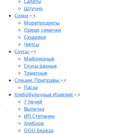
Салаты
Штучно
Снэки
Морепродукты
Орехи, семечки
Сухарики
Чипсы
Соусы
Майонезные
Соусы разные
Томатные
Специи. Приправы
Пасха
Хлебобулочные Изделия
7 печей
Выпечка
ИП Степанян
Хлебнов
ООО Береза