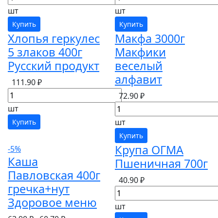
шт
шт
Купить
Купить
Хлопья геркулес
Макфа 3000г
5 злаков 400г
Макфики
Русский продукт
веселый
алфавит
111.90 ₽
72.90 ₽
шт
шт
Купить
Купить
Крупа ОГМА
-5%
Каша
Пшеничная 700г
Павловская 400г
40.90 ₽
гречка+нут
Здоровое меню
шт