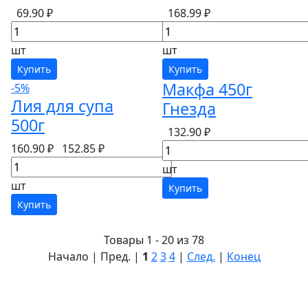
69.90 ₽
168.99 ₽
шт
шт
Купить
Купить
Макфа 450г
-5%
Лия для супа
Гнезда
500г
132.90 ₽
160.90 ₽
152.85 ₽
шт
шт
Купить
Купить
Товары 1 - 20 из 78
Начало | Пред. |
1
2
3
4
|
След.
|
Конец